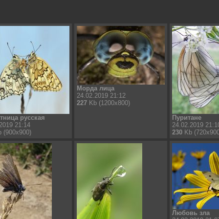
Морда лица
24.02.2019 21:12
227
Kb (1200x800)
тница русская
Пуритане
2019 21:14
24.02.2019 21:1
 (900x900)
230
Kb (720x900
Любовь зла