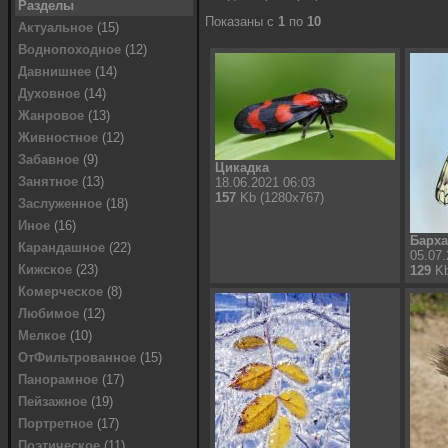
Разделы
Показаны с
1
по
10
Актуальное
(15)
Воднопоходное
(12)
Давнишнее
(14)
Духовное
(14)
Жанровое
(13)
Живностное
(12)
Забавное
(9)
Цикадка
Занятное
(13)
18.06.2021 06:03
157
Kb (1280x767)
Заслуженное
(18)
Иное
(16)
Барха
Карандашное
(22)
05.07.
Кижское
(23)
129
Kb
Комерческое
(8)
Любимое
(12)
Мелкое
(10)
ОтФильтрованное
(15)
Панорамное
(17)
Пейзажное
(19)
Портретное
(17)
Поэтическое
(11)